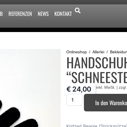
2B
REFERENZEN
NEWS
KONTAKT
Onlineshop
Allerlei
Bekleidu
HANDSCHUH
“SCHNEEST
€
24,00
inkl. MwSt. | zzgl
In den Warenk
Knitted Beanie (Strickmütze