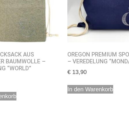
UCKSACK AUS
OREGON PREMIUM SP
ER BAUMWOLLE –
– VEREDELUNG “MOND
NG “WORLD”
€
13,90
In den Warenkorb
enkorb