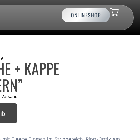
ONLINESHOP
ng
E + KAPPE
ERN”
.
Versand
orb
) mit Fleece Einsatz im Strinbereich. Ripp-Optik am