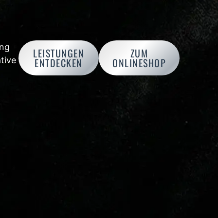
ung
LEISTUNGEN
ZUM
tive
ENTDECKEN
ONLINESHOP