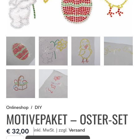
Onlineshop
DIY
MOTIVEPAKET – OSTER-SET
€
32,00
inkl. MwSt. | zzgl.
Versand