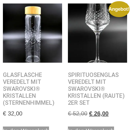
Angebot!
GLASFLASCHE
SPIRITUOSENGLAS
VEREDELT MIT
VEREDELT MIT
SWAROVSKI®
SWAROVSKI®
KRISTALLEN
KRISTALLEN (RAUTE)
(STERNENHIMMEL)
2ER SET
€
32,00
€
52,00
€
26,00