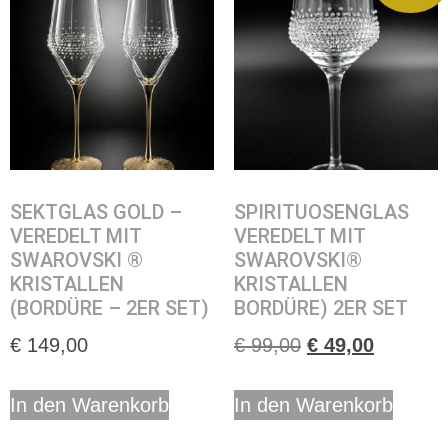
SEKTGLAS GOLD –
SPIRITUOSENGLAS
VEREDELT MIT
VEREDELT MIT
SWAROVSKI ®
SWAROVSKI®
KRISTALLEN
KRISTALLEN
(BORDÜRE – 2ER SET)
BORDÜRE) 2ER SET
€
149,00
€
99,00
€
49,00
In den Warenkorb
In den Warenkorb