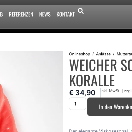
2B
REFERENZEN
NEWS
KONTAKT
Onlineshop
Anlässe
Muttert
WEICHER SC
KORALLE
€
34,90
inkl. MwSt. | zzgl
In den Warenk
Der elegante Viskoseschal i