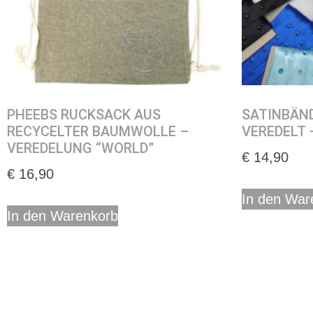
PHEEBS RUCKSACK AUS
SATINBÄND
RECYCELTER BAUMWOLLE –
VEREDELT 
VEREDELUNG “WORLD”
€
14,90
€
16,90
In den War
In den Warenkorb