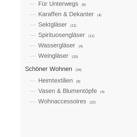
Für Unterwegs
(6)
Karaffen & Dekanter
(4)
Sektgläser
(11)
Spirituosengläser
(11)
Wassergläser
(4)
Weingläser
(15)
Schöner Wohnen
(34)
Heimtextilien
(8)
Vasen & Blumentöpfe
(4)
Wohnaccessoires
(22)