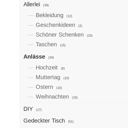
Allerlei
(39)
Bekleidung
(12)
Geschenkideen
(2)
Schöner Schenken
(10)
Taschen
(15)
Anlässe
(34)
Hochzeit
(6)
Muttertag
(10)
Ostern
(10)
Weihnachten
(10)
DIY
(17)
Gedeckter Tisch
(51)