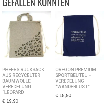
GEFALLEN KÖNNTEN
PHEEBS RUCKSACK
OREGON PREMIUM
AUS RECYCELTER
SPORTBEUTEL –
BAUMWOLLE –
VEREDELUNG
VEREDELUNG
“WANDERLUST”
“LEOPARD
€
18,90
€
19,90