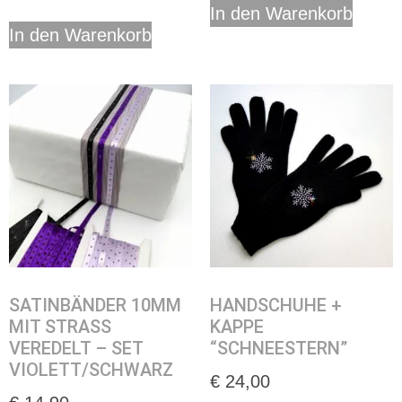
In den Warenkorb
In den Warenkorb
SATINBÄNDER 10MM
HANDSCHUHE +
MIT STRASS
KAPPE
VEREDELT – SET
“SCHNEESTERN”
VIOLETT/SCHWARZ
€
24,00