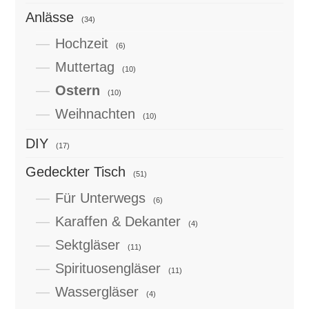
Anlässe
(34)
Hochzeit
(6)
Muttertag
(10)
Ostern
(10)
Weihnachten
(10)
DIY
(17)
Gedeckter Tisch
(51)
Für Unterwegs
(6)
Karaffen & Dekanter
(4)
Sektgläser
(11)
Spirituosengläser
(11)
Wassergläser
(4)