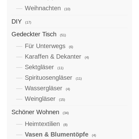
Weihnachten
(10)
DIY
(17)
Gedeckter Tisch
(51)
Für Unterwegs
(6)
Karaffen & Dekanter
(4)
Sektgläser
(11)
Spirituosengläser
(11)
Wassergläser
(4)
Weingläser
(15)
Schöner Wohnen
(34)
Heimtextilien
(8)
Vasen & Blumentöpfe
(4)