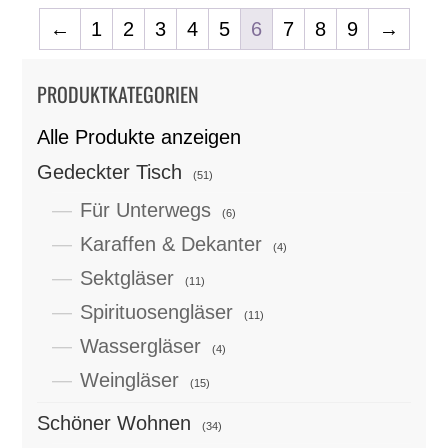
←
1
2
3
4
5
6
7
8
9
→
PRODUKTKATEGORIEN
Alle Produkte anzeigen
Gedeckter Tisch
(51)
Für Unterwegs
(6)
Karaffen & Dekanter
(4)
Sektgläser
(11)
Spirituosengläser
(11)
Wassergläser
(4)
Weingläser
(15)
Schöner Wohnen
(34)