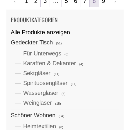
←
1
2
3
…
5
6
7
8
9
→
PRODUKTKATEGORIEN
Alle Produkte anzeigen
Gedeckter Tisch
(51)
Für Unterwegs
(6)
Karaffen & Dekanter
(4)
Sektgläser
(11)
Spirituosengläser
(11)
Wassergläser
(4)
Weingläser
(15)
Schöner Wohnen
(34)
Heimtextilien
(8)